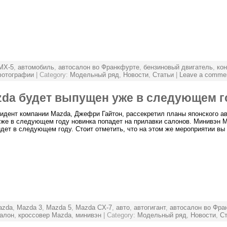
MX-5
,
автомобиль
,
автосалон во Франкфурте
,
бензиновый двигатель
,
ко
отографии
| Category:
Модельный ряд
,
Новости
,
Статьи
|
Leave a comme
da будет выпущен уже в следующем г
идент компании Mazda, Джефри Гайтон, рассекретил планы японского ав
уже в следующем году новинка попадет на прилавки салонов. Минивэн M
дет в следующем году. Стоит отметить, что на этом же мероприятии в
azda
,
Mazda 3
,
Mazda 5
,
Mazda CX-7
,
авто
,
автогигант
,
автосалон во Фра
алон
,
кроссовер Mazda
,
минивэн
| Category:
Модельный ряд
,
Новости
,
Ст