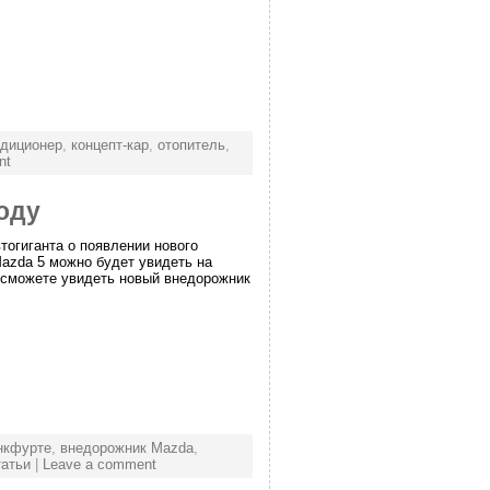
ндиционер
,
концепт-кар
,
отопитель
,
nt
оду
тогиганта о появлении нового
azda 5 можно будет увидеть на
ы сможете увидеть новый внедорожник
нкфурте
,
внедорожник Mazda
,
атьи
|
Leave a comment