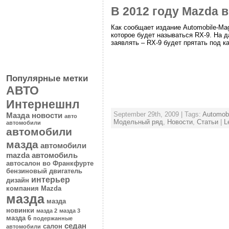
В 2012 году Mazda 
Как сообщает издание Automobile-Ma
которое будет называться RX-9. На д
заявлять – RX-9 будет прятать под к
Популярные метки
АВТО
Интернешнл
September 29th, 2009 | Tags:
Automob
Мазда новости
авто
Модельный ряд
,
Новости
,
Статьи
|
L
автомобили
автомобили
мазда
автомобили
mazda
автомобиль
автосалон во Франкфурте
бензиновый двигатель
интерьер
дизайн
компания Mazda
мазда
мазда
новинки
мазда 2
мазда 3
мазда 6
подержанные
седан
салон
автомобили