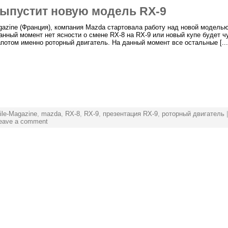
выпустит новую модель RX-9
gazine (Франция), компания Mazda стартовала работу над новой моделью
анный момент нет ясности о смене RX-8 на RX-9 или новый купе будет ч
апотом именно роторный двигатель. На данный момент все остальные [...
ile-Magazine
,
mazda
,
RX-8
,
RX-9
,
презентация RX-9
,
роторный двигатель
|
eave a comment