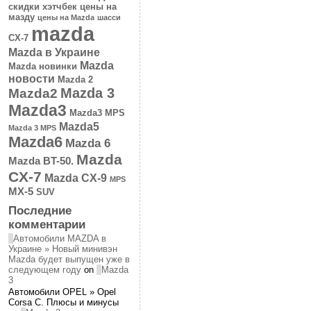
скидки
хэтчбек
цены на
мазду
цены на Mazda
шасси
mazda
CX-7
Mazda в Украине
Mazda
Mazda новинки
новости
Mazda 2
Mazda 3
Mazda2
Mazda3
Mazda3 MPS
Mazda5
Mazda 3 MPS
Mazda6
Mazda 6
Mazda
Mazda BT-50.
CX-7
Mazda CX-9
MPS
MX-5
SUV
Последние
комментарии
Автомобили MAZDA в
Украине » Новый минивэн
Mazda будет выпущен уже в
следующем году
on
Mazda
3
Автомобили OPEL » Opel
Corsa C. Плюсы и минусы