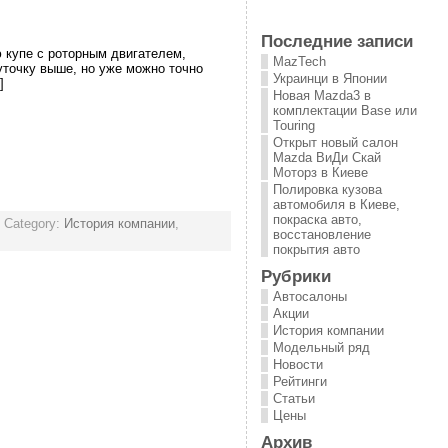
Последние записи
 купе с роторным двигателем,
MazTech
уточку выше, но уже можно точно
Украинци в Японии
]
Новая Mazda3 в
комплектации Base или
Touring
Открыт новый салон
Mazda ВиДи Скай
Моторз в Киеве
Полировка кузова
автомобиля в Киеве,
покраска авто,
 Category:
История компании
,
восстановление
покрытия авто
Рубрики
Автосалоны
Акции
История компании
Модельный ряд
Новости
Рейтинги
Статьи
Цены
Архив