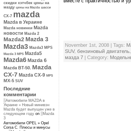
вместе с практичностью и у
скидки
хэтчбек
цены на
мазду
цены на Mazda
шасси
mazda
CX-7
Mazda в Украине
Mazda
Mazda новинки
новости
Mazda 2
Mazda 3
Mazda2
November 1st, 2008 | Tags:
M
Mazda3
Mazda3 MPS
SUV
,
бензиновый двигатель
Mazda5
Mazda 3 MPS
мазда 7
| Category:
Модельн
Mazda6
Mazda 6
Mazda
Mazda BT-50.
CX-7
Mazda CX-9
MPS
MX-5
SUV
Последние
комментарии
Автомобили MAZDA в
Украине » Новый минивэн
Mazda будет выпущен уже в
следующем году
on
Mazda
3
Автомобили OPEL » Opel
Corsa C. Плюсы и минусы