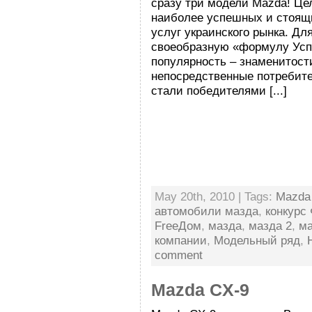
сразу три модели Mazdа! Ц
наиболее успешных и стоящи
услуг украинского рынка. Дл
своеобразную «формулу Успе
популярность – знаменитости
непосредственные потребите
стали победителями [...]
May 20th, 2010 | Tags:
Mazda
автомобили мазда
,
конкурс
FreeДом
,
мазда
,
мазда 2
,
ма
компании
,
Модельный ряд
,
comment
Mazda CX-9