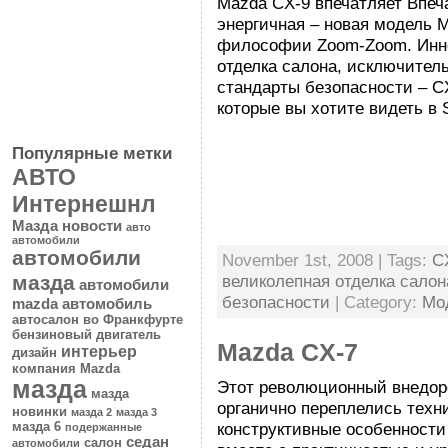
Mazda CX-9 впечатляет Впеч
энергичная – новая модель 
философии Zoom-Zoom. Инно
отделка салона, исключител
стандарты безопасности – C
которые вы хотите видеть в
Популярные метки
АВТО
Интернешнл
Мазда новости
авто
автомобили
автомобили
November 1st, 2008 | Tags:
C
великолепная отделка салон
мазда
автомобили
безопасности
| Category:
Мо
mazda
автомобиль
автосалон во Франкфурте
бензиновый двигатель
Mazda CX-7
интерьер
дизайн
компания Mazda
мазда
Этот революционный внедоро
мазда
органично переплелись техн
новинки
мазда 2
мазда 3
конструктивные особенности
мазда 6
подержанные
седан
салон
автомобили