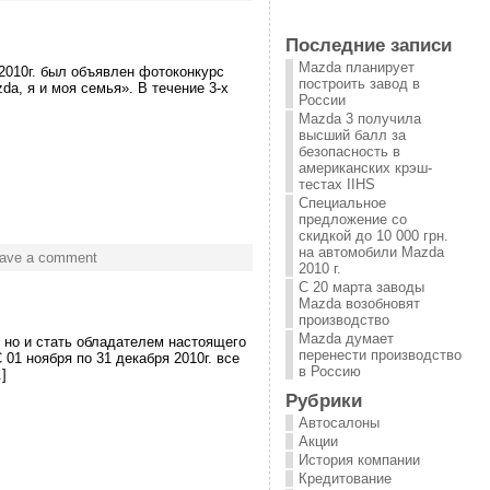
Последние записи
Mazda планирует
 2010г. был объявлен фотоконкурс
построить завод в
a, я и моя семья». В течение 3-х
России
Mazda 3 получила
высший балл за
безопасность в
американских крэш-
тестах IIHS
Специальное
предложение со
скидкой до 10 000 грн.
на автомобили Mazda
ave a comment
2010 г.
С 20 марта заводы
Mazda возобновят
производство
Mazda думает
 но и стать обладателем настоящего
перенести производство
1 ноября по 31 декабря 2010г. все
в Россию
]
Рубрики
Автосалоны
Акции
История компании
Кредитование