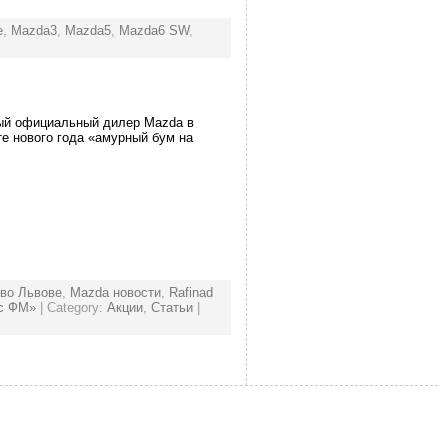
е
,
Mazda3
,
Mazda5
,
Mazda6 SW
,
ый официальный дилер Mazda в
е нового года «амурный бум на
во Львове
,
Mazda новости
,
Rafinad
с ФМ»
| Category:
Акции
,
Статьи
|