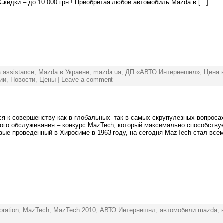
Скидки – до 10 000 грн.! Приобретая любой автомобиль Mazda в [...]
 assistance
,
Mazda в Украине
,
mazda.ua
,
ДП «АВТО Интернешнл»
,
Цена 
ии
,
Новости
,
Цены
|
Leave a comment
ся к совершенству как в глобальных, так в самых скрупулезных вопроса
ого обслуживания – конкурс MazTech, который максимально способствуе
вые проведенный в Хиросиме в 1963 году, на сегодня MazTech стал все
ration
,
MazTech
,
MazTech 2010
,
АВТО Интернешнл
,
автомобили mazda
,