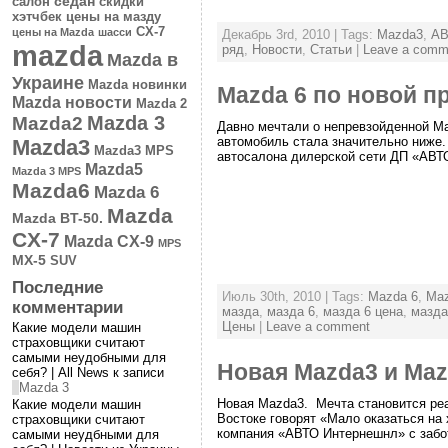
седан
салон
скидки
хэтчбек
цены на мазду
CX-7
цены на Mazda
шасси
Декабрь 3rd, 2010 | Tags:
Mazda3
,
АВ
mazda
ряд
,
Новости
,
Статьи
|
Leave a comm
Mazda в
Украине
Mazda новинки
Mazda 6 по новой п
Mazda новости
Mazda 2
Mazda 3
Mazda2
Давно мечтали о непревзойденной Ma
автомобиль стала значительно ниже.
Mazda3
Mazda3 MPS
автосалона дилерской сети ДП «АВТО
Mazda5
Mazda 3 MPS
Mazda6
Mazda 6
Mazda
Mazda BT-50.
CX-7
Mazda CX-9
MPS
MX-5
SUV
Последние
Июль 30th, 2010 | Tags:
Mazda 6
,
Ma
комментарии
мазда
,
мазда 6
,
мазда 6 цена
,
мазда
Цены
|
Leave a comment
Какие модели машин
страховщики считают
самыми неудобными для
Новая Mazda3 и Ma
себя? | All News к записи
Mazda 3
Новая Mazda3. Мечта становится реа
Какие модели машин
Востоке говорят «Мало оказаться на 
страховщики считают
компания «АВТО Интернешнл» с забото
самыми неудбными для