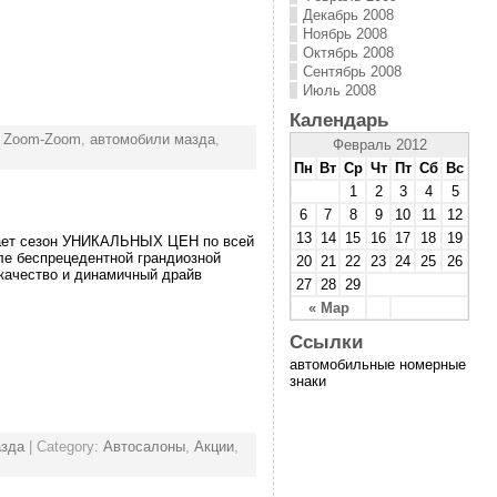
Декабрь 2008
Ноябрь 2008
Октябрь 2008
Сентябрь 2008
Июль 2008
Календарь
,
Zoom-Zoom
,
автомобили мазда
,
Февраль 2012
Пн
Вт
Ср
Чт
Пт
Сб
Вс
1
2
3
4
5
6
7
8
9
10
11
12
13
14
15
16
17
18
19
ывает сезон УНИКАЛЬНЫХ ЦЕН по всей
ле беспрецедентной грандиозной
20
21
22
23
24
25
26
 качество и динамичный драйв
27
28
29
« Мар
Ссылки
автомобильные номерные
знаки
зда
| Category:
Автосалоны
,
Акции
,