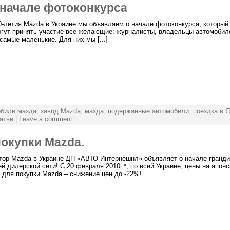
 начале фотоконкурса
20-летия Mazda в Украине мы объявляем о начале фотоконкурса, который
гут принять участие все желающие: журналисты, владельцы автомобиле
самые маленькие. Для них мы [...]
обили мазда
,
завод Mazda
,
мазда
,
подержанные автомобили
,
поездка в 
атьи
|
Leave a comment
окупки Mazda.
ор Mazda в Украине ДП «АВТО Интернешнл» объявляет о начале гранди
ей дилерской сети! С 20 февраля 2010г.*, по всей Украине, цены на япо
 для покупки Mazda – снижение цен до -22%!