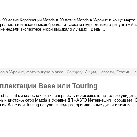
ть 90-летия Корпорации Mazda и 20-летия Mazda в Украине в конце марта
алистов и поклонников бренда, а также конкурс детского рисунка «Mazd
ие недели экспертное жюри выбирало лучших . Ведь [...]
da в Украине
,
фотоконкурс Mazda
| Category:
Акции
,
Новости
,
Статьи
|
Le
плектации Base или Touring
3 на… 8-ми колесах? Нет? Теперь есть возможность не только увидеть,
ый дистрибьютор Mazda в Украине ДП «АВТО Интернешнл» сообщает: С 0
ии Base или Touring получат в подарок оригинальные диски и зимние [...