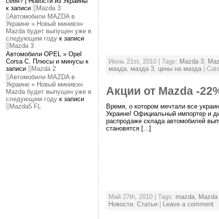
себя? | Новости из Украины
к записи
Mazda 3
Автомобили MAZDA в
Украине » Новый минивэн
Mazda будет выпущен уже в
следующем году
к записи
Mazda 3
Автомобили OPEL » Opel
Июнь 21st, 2010 | Tags:
Mazda 3
,
Maz
Corsa C. Плюсы и минусы к
мазда
,
мазда 3
,
цены на мазда
| Cat
записи
Mazda 2
Автомобили MAZDA в
Украине » Новый минивэн
Акции от Mazda -22
Mazda будет выпущен уже в
следующем году
к записи
Время, о котором мечтали все укра
Mazda5 FL
Украине! Официальный импортер и д
распродаже склада автомобилей выпус
становятся [...]
Май 27th, 2010 | Tags:
mazda
,
Mazda 
Новости
,
Статьи
|
Leave a comment