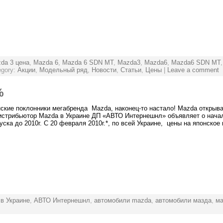
da 3 цена
,
Mazda 6
,
Mazda 6 SDN МT
,
Mazda3
,
Mazda6
,
Mazda6 SDN МT
egory:
Акции
,
Модельный ряд
,
Новости
,
Статьи
,
Цены
|
Leave a comment
%
инские поклонники мегабренда Mazda, наконец-то настало! Mazda откр
истрибьютор Mazda в Украине ДП «АВТО Интернешнл» объявляет о нача
ка до 2010г. С 20 февраля 2010г.*, по всей Украине, цены на японское
в Украине
,
АВТО Интернешнл
,
автомобили mazda
,
автомобили мазда
,
ма