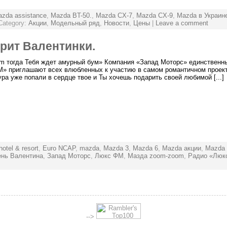
zda assistance
,
Mazda BT-50.
,
Mazda CX-7
,
Mazda CX-9
,
Mazda в Украин
Category:
Акции
,
Модельный ряд
,
Новости
,
Цены
|
Leave a comment
рит Валентинки.
m тогда Тебя ждет амурный бум» Компания «Запад Моторс» единственн
М» приглашают всех влюбленных к участию в самом романтичном проект
а уже попали в сердце твое и Ты хочешь подарить своей любимой [...]
hotel & resort
,
Euro NCAP
,
mazda
,
Mazda 3
,
Mazda 6
,
Mazda акции
,
Mazda 
ень Валентина
,
Запад Моторс
,
Люкс ФМ
,
Мазда zoom-zoom
,
Радио «Люк
-->