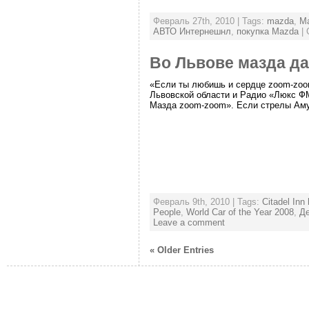
Февраль 27th, 2010 | Tags:
mazda
,
Ma
АВТО Интернешнл
,
покупка Mazda
| 
Во Львове мазда да
«Если ты любишь и сердце zoom-zoo
Львовской области и Радио «Люкс Ф
Мазда zoom-zoom». Если стрелы Амур
Февраль 9th, 2010 | Tags:
Citadel Inn 
People
,
World Car of the Year 2008
,
Д
Leave a comment
« Older Entries