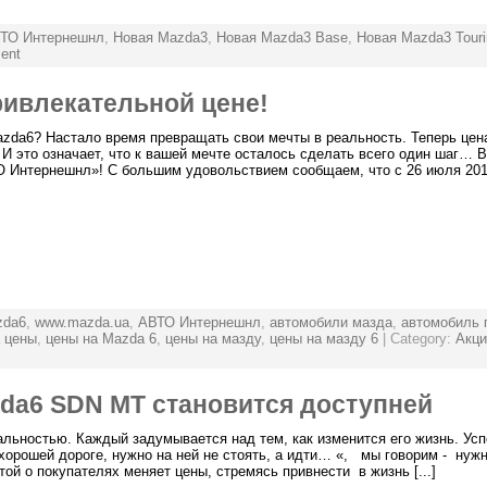
ТО Интернешнл
,
Новая Mazda3
,
Новая Mazda3 Base
,
Новая Mazda3 Touri
ent
ривлекательной цене!
zda6? Настало время превращать свои мечты в реальность. Теперь цен
 И это означает, что к вашей мечте осталось сделать всего один шаг… 
 Интернешнл»! С большим удовольствием сообщаем, что с 26 июля 2010 
zda6
,
www.mazda.ua
,
АВТО Интернешнл
,
автомобили мазда
,
автомобиль 
 цены
,
цены на Mazda 6
,
цены на мазду
,
цены на мазду 6
| Category:
Акци
zda6 SDN МT становится доступней
льностью. Каждый задумывается над тем, как изменится его жизнь. Ус
хорошей дороге, нужно на ней не стоять, а идти… «, мы говорим - нужн
й о покупателях меняет цены, стремясь привнести в жизнь [...]