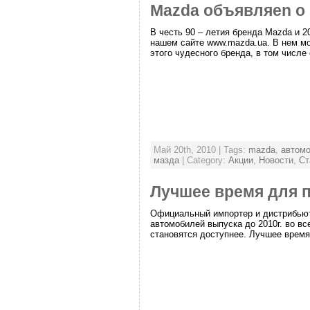
Mazda объявляеn о
В честь 90 – летия бренда Mazda и 
нашем сайте www.mazda.ua. В нем мо
этого чудесного бренда, в том числе 
Май 20th, 2010 | Tags:
mazda
,
автом
мазда
| Category:
Акции
,
Новости
,
Ст
Лучшее время для п
Официальный импортер и дистрибьют
автомобилей выпуска до 2010г. во вс
становятся доступнее. Лучшее время