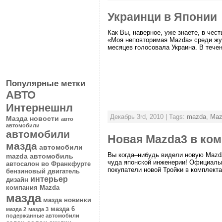
Украинци в Японии
Как Вы, наверное, уже знаете, в чес
«Моя неповторимая Mazda» среди журн
месяцев голосовала Украина. В течен
Популярные метки
АВТО
Интернешнл
Декабрь 3rd, 2010 | Tags:
mazda
,
Maz
Мазда новости
авто
автомобили
автомобили
Новая Mazda3 в ком
мазда
автомобили
Вы когда–нибудь видели новую Mazda
mazda
автомобиль
чуда японской инженерии! Официальн
автосалон во Франкфурте
покупатели новой Тройки в комплектац
бензиновый двигатель
интерьер
дизайн
компания Mazda
мазда
мазда новинки
мазда 6
мазда 2
мазда 3
подержанные автомобили