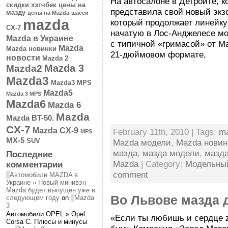
На автосалоне в Детройте, 
скидки
хэтчбек
цены на
представила свой новый экз
мазду
цены на Mazda
шасси
mazda
который продолжает линейку
CX-7
начатую в Лос-Анджелесе м
Mazda в Украине
с типичной «гримасой» от M
Mazda
Mazda новинки
21-дюймовом формате,
новости
Mazda 2
Mazda 3
Mazda2
Mazda3
Mazda3 MPS
Mazda5
Mazda 3 MPS
Mazda6
Mazda 6
Mazda
Mazda BT-50.
CX-7
Mazda CX-9
February 11th, 2010 | Tags:
m
MPS
MX-5
SUV
Mazda модели
,
Mazda новин
мазда
,
мазда модели
,
мазда
Последние
Mazda
| Category:
Модельны
комментарии
comment
Автомобили MAZDA в
Украине » Новый минивэн
Mazda будет выпущен уже в
Во Львове мазда 
следующем году
on
Mazda
3
Автомобили OPEL » Opel
«Если ты любишь и сердце 
Corsa C. Плюсы и минусы