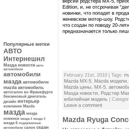
версии родстера MX-5, приоб
Edition, и, не отсрочивая “д
новинки, что попадет в прод
женевском мотор-шоу. Родсте
что создан по поводу 20-лет
предназначается только лишь 
Популярные метки
АВТО
Интернешнл
Мазда новости
авто
автомобили
автомобили
February 21st, 2010 | Tags:
m
Mazda MX-5
,
Mazda модели
мазда
автомобили
Mazda цены
,
MX-5
,
автомоб
mazda
автомобиль
автосалон во Франкфурте
Мазда новости
,
Родстер Ma
бензиновый двигатель
юбилейная модель
| Catego
интерьер
дизайн
Leave a comment
компания Mazda
мазда
мазда
Mazda Ryuga Conc
новинки
мазда 2
мазда 3
мазда 6
подержанные
седан
салон
автомобили