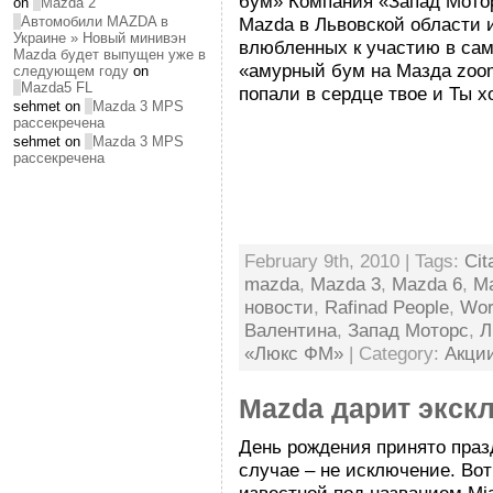
бум» Компания «Запад Мото
on
Mazda 2
Mazda в Львовской области
Автомобили MAZDA в
Украине » Новый минивэн
влюбленных к участию в сам
Mazda будет выпущен уже в
«амурный бум на Мазда zoo
следующем году
on
Mazda5 FL
попали в сердце твое и Ты х
sehmet on
Mazda 3 MPS
рассекречена
sehmet on
Mazda 3 MPS
рассекречена
February 9th, 2010 | Tags:
Cit
mazda
,
Mazda 3
,
Mazda 6
,
M
новости
,
Rafinad People
,
Wor
Валентина
,
Запад Моторс
,
Л
«Люкс ФМ»
| Category:
Акци
Mazda дарит экск
День рождения принято праз
случае – не исключение. Вот