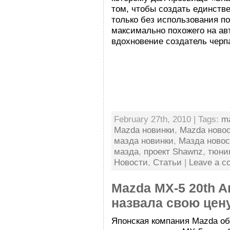
том, чтобы создать единств
только без использования п
максимально похожего на ав
вдохновение создатель черпал 
February 27th, 2010 | Tags:
m
Mazda новинки
,
Mazda ново
мазда новинки
,
Мазда новос
мазда
,
проект Shawnz
,
тюни
Новости
,
Статьи
|
Leave a c
Mazda MX-5 20th An
назвала свою цену
Японская компания Mazda о