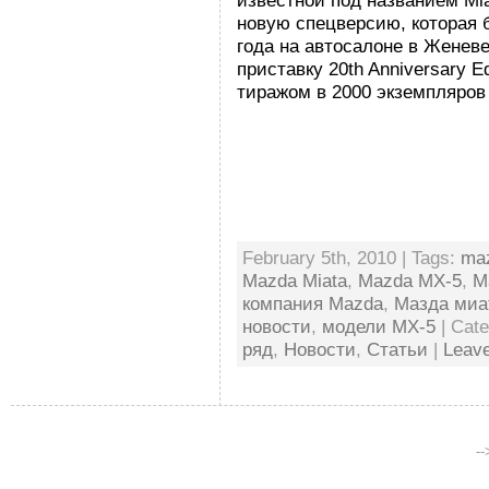
известной под названием Mi
новую спецверсию, которая 
года на автосалоне в Женев
приставку 20th Anniversary 
тиражом в 2000 экземпляров [
February 5th, 2010 | Tags:
ma
Mazda Miata
,
Mazda MX-5
,
M
компания Mazda
,
Мазда миа
новости
,
модели MX-5
| Cat
ряд
,
Новости
,
Статьи
|
Leav
-