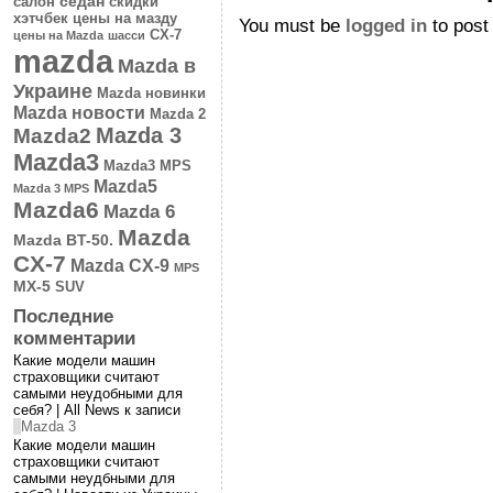
седан
салон
скидки
хэтчбек
цены на мазду
You must be
logged in
to post
CX-7
цены на Mazda
шасси
mazda
Mazda в
Украине
Mazda новинки
Mazda новости
Mazda 2
Mazda 3
Mazda2
Mazda3
Mazda3 MPS
Mazda5
Mazda 3 MPS
Mazda6
Mazda 6
Mazda
Mazda BT-50.
CX-7
Mazda CX-9
MPS
MX-5
SUV
Последние
комментарии
Какие модели машин
страховщики считают
самыми неудобными для
себя? | All News к записи
Mazda 3
Какие модели машин
страховщики считают
самыми неудбными для