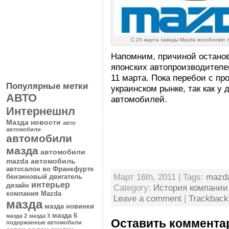
С 20 марта заводы Mazda возобновят 
Напомним, причиной останов
японских автопроизводител
11 марта. Пока перебои с пр
Популярные метки
украинском рынке, так как у
АВТО
автомобилей.
Интернешнл
Мазда новости
авто
автомобили
автомобили
мазда
автомобили
mazda
автомобиль
автосалон во Франкфурте
Март 16th, 2011 | Tags:
mazd
бензиновый двигатель
интерьер
дизайн
Category:
История компании
компания Mazda
Leave a comment
|
Trackbac
мазда
мазда новинки
мазда 6
мазда 2
мазда 3
Оставить коммента
подержанные автомобили